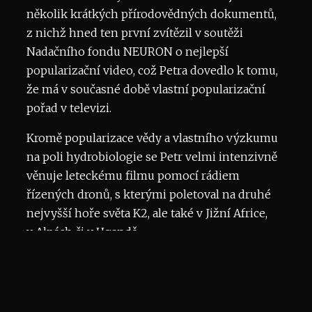
několik krátkých přírodovědných dokumentů,
z nichž hned ten první zvítězil v soutěži
Nadačního fondu NEURON o nejlepší
popularizační video, což Petra dovedlo k tomu,
že má v současné době vlastní popularizační
pořad v televizi.
Kromě popularizace vědy a vlastního výzkumu
na poli hydrobiologie se Petr velmi intenzivně
věnuje leteckému filmu pomocí rádiem
řízených dronů, s kterými poletoval na druhé
nejvyšší hoře světa K2, ale také v Jižní Africe,
v Alpách či v Ugandě.
www.petrjuracka.eu
© 2026 Piranha Film | Design & realizace
HD Production Brno